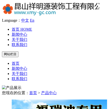
Language：
中文
En
首页
HOME
新闻中心
关于我们
联系我们
网站栏目
首页
新闻中心
关于我们
联系我们
您现在的位置：
首页
>
产品中心