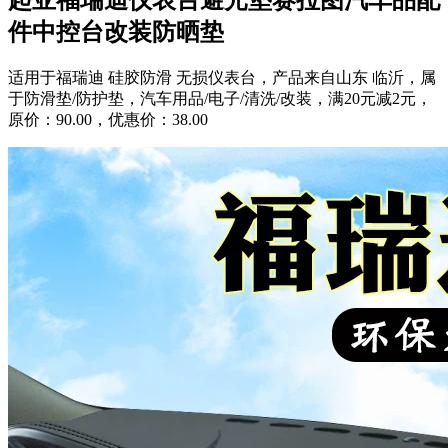
件中控台改装防晒垫
适用于福瑞迪 硅胶防滑 无损仪表台，产品来自山东 临沂，属
于防滑垫/防护垫，汽车用品/电子/清洗/改装，满20元减2元，
原价：90.00，优惠价：38.00