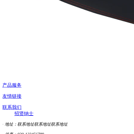
产品服务
友情链接
联系我们
招贤纳士
· 地址：
联系地址联系地址联系地址