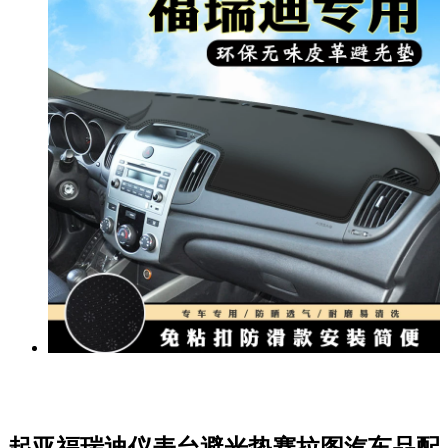
起亚福瑞迪仪表台避光垫赛拉图汽车品配