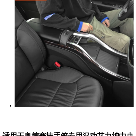
适用于奥德赛扶手箱专用混动艾力绅中央