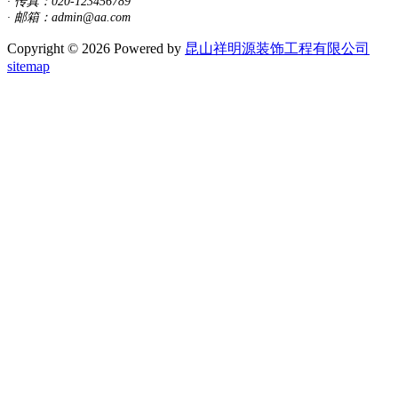
· 传真：020-123456789
· 邮箱：admin@aa.com
Copyright © 2026 Powered by
昆山祥明源装饰工程有限公司
sitemap