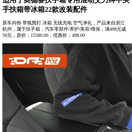
手扶箱带冰箱22款改装配件
原车内饰 带氛围灯 冰箱 无线充电 空气净化，产品来自浙江
杭州，属于扶手箱，汽车零部件/养护/美容/维保，满498元减
50元，原价：15580.00，优惠价：498.00