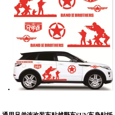
通用兄弟连改装车贴越野车SUV车身贴纸