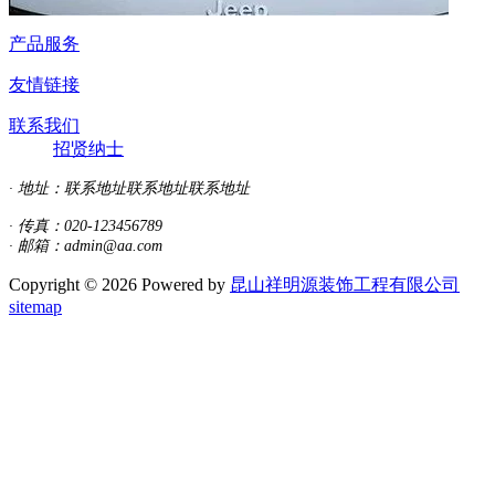
产品服务
友情链接
联系我们
招贤纳士
· 地址：
联系地址联系地址联系地址
· 传真：020-123456789
· 邮箱：admin@aa.com
Copyright © 2026 Powered by
昆山祥明源装饰工程有限公司
sitemap