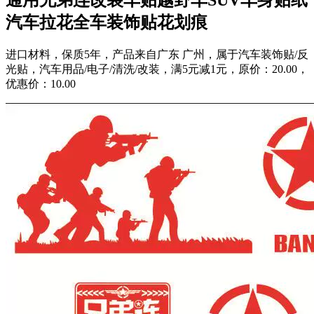
汽车拉花全车装饰贴花划痕
进口材料，保质5年，产品来自广东 广州，属于汽车装饰贴/反
光贴，汽车用品/电子/清洗/改装，满5元减1元，原价：20.00，
优惠价：10.00