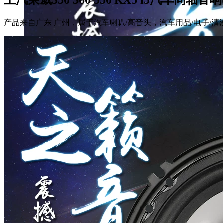
产品来自广东 广州，属于汽车喇叭/高音头，汽车用品/电子/清洗/改装