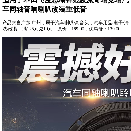
车同轴音响喇叭改装重低音
产品来自广东 广州，属于汽车喇叭/高音头，汽车用品/电子/清
洗/改装，满125元减10元，原价：189.00，优惠价：139.00