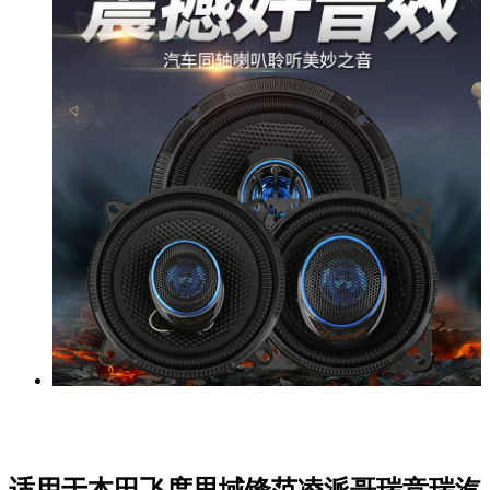
适用于本田飞度思域锋范凌派哥瑞竞瑞汽