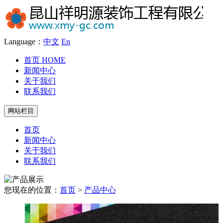
Language：
中文
En
首页
HOME
新闻中心
关于我们
联系我们
网站栏目
首页
新闻中心
关于我们
联系我们
您现在的位置：
首页
>
产品中心