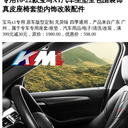
真皮座椅套垫内饰改装配件
宝马x1专用 原车版型定制 无异味 四季通用，产品来自广东 广
州，属于专车专用座套/座垫，汽车用品/电子/清洗/改装，满
399元减30元，原价：1980.00，优惠价：598.00