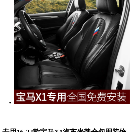
专用16-22款宝马X1汽车坐垫全包围装饰