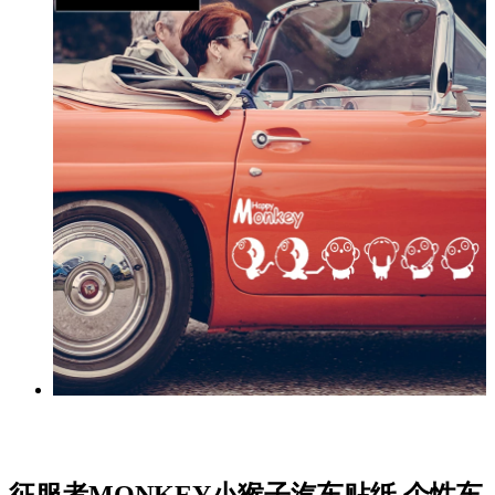
征服者MONKEY小猴子汽车贴纸 个性车