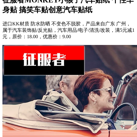
身贴 搞笑车贴创意汽车贴纸
进口KK材质 防水防晒 不变色不脱胶，产品来自广东 广州，
属于汽车装饰贴/反光贴，汽车用品/电子/清洗/改装，满5元减1
元，原价：18.00，优惠价：9.00