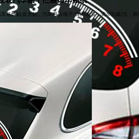
饰贴/反光贴，汽车用品/电子/清洗/改装，满20元减2元，原价：4