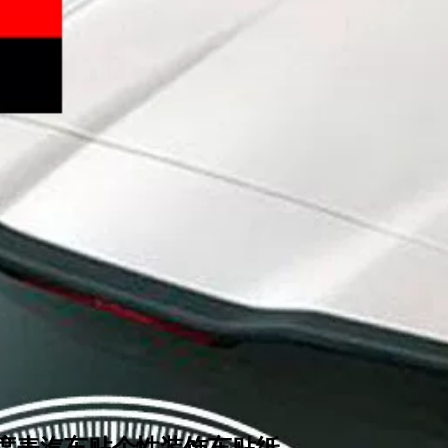
度表汽车贴个性装饰车贴纸