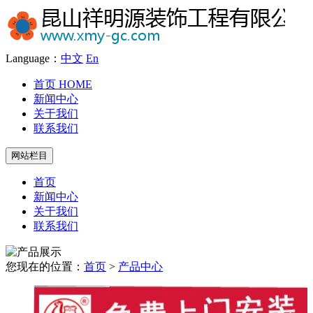
Language：
中文
En
首页
HOME
新闻中心
关于我们
联系我们
网站栏目
首页
新闻中心
关于我们
联系我们
您现在的位置：
首页
>
产品中心