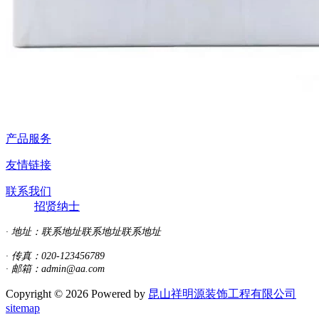
产品服务
友情链接
联系我们
招贤纳士
· 地址：
联系地址联系地址联系地址
· 传真：020-123456789
· 邮箱：admin@aa.com
Copyright © 2026 Powered by
昆山祥明源装饰工程有限公司
sitemap