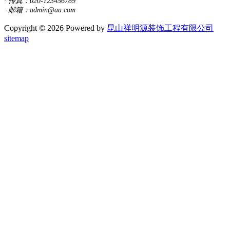
· 传真：020-123456789
· 邮箱：admin@aa.com
Copyright © 2026 Powered by
昆山祥明源装饰工程有限公司
sitemap