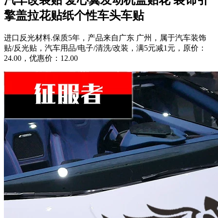
擎盖拉花贴纸个性车头车贴
进口反光材料.保质5年，产品来自广东 广州，属于汽车装饰
贴/反光贴，汽车用品/电子/清洗/改装，满5元减1元，原价：
24.00，优惠价：12.00