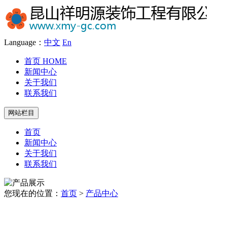
Language：
中文
En
首页
HOME
新闻中心
关于我们
联系我们
网站栏目
首页
新闻中心
关于我们
联系我们
您现在的位置：
首页
>
产品中心