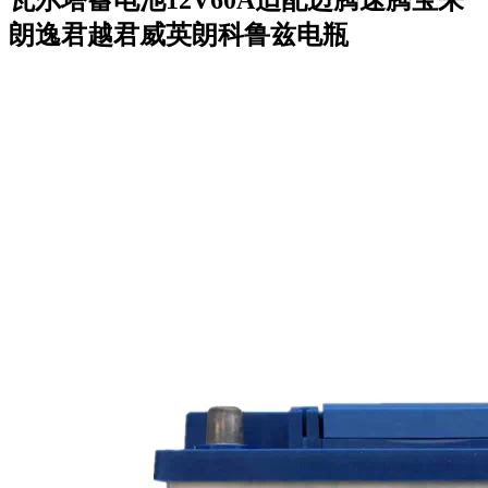
朗逸君越君威英朗科鲁兹电瓶