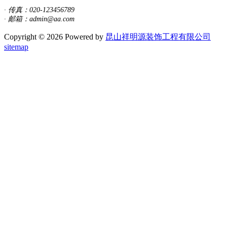
· 传真：020-123456789
· 邮箱：admin@aa.com
Copyright © 2026 Powered by
昆山祥明源装饰工程有限公司
sitemap