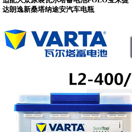
达朗逸新桑塔纳途安汽车电瓶