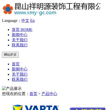
Language：
中文
En
首页
HOME
新闻中心
关于我们
联系我们
网站栏目
首页
新闻中心
关于我们
联系我们
您现在的位置：
首页
>
产品中心