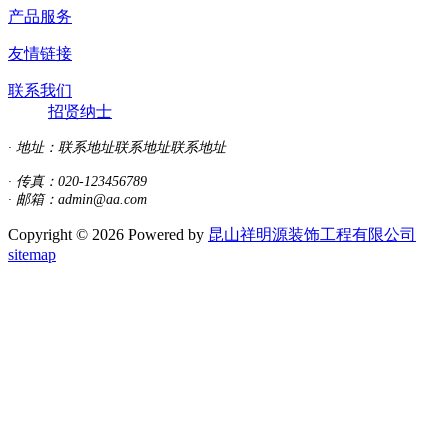
产品服务
友情链接
联系我们
招贤纳士
· 地址：
联系地址联系地址联系地址
· 传真：020-123456789
· 邮箱：admin@aa.com
Copyright © 2026 Powered by
昆山祥明源装饰工程有限公司
sitemap