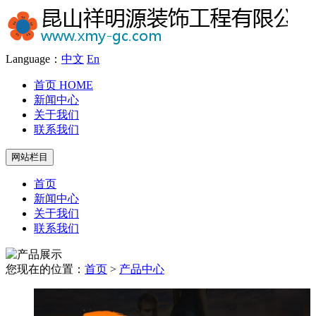
Language：
中文
En
首页
HOME
新闻中心
关于我们
联系我们
网站栏目
首页
新闻中心
关于我们
联系我们
您现在的位置：
首页
>
产品中心